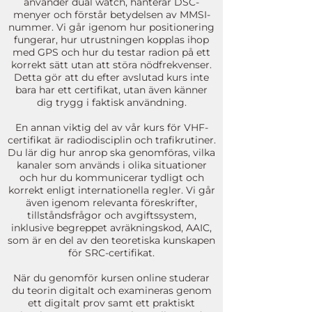
använder dual watch, hanterar DSC-
menyer och förstår betydelsen av MMSI-
nummer. Vi går igenom hur positionering
fungerar, hur utrustningen kopplas ihop
med GPS och hur du testar radion på ett
korrekt sätt utan att störa nödfrekvenser.
Detta gör att du efter avslutad kurs inte
bara har ett certifikat, utan även känner
dig trygg i faktisk användning.
En annan viktig del av vår kurs för VHF-
certifikat är radiodisciplin och trafikrutiner.
Du lär dig hur anrop ska genomföras, vilka
kanaler som används i olika situationer
och hur du kommunicerar tydligt och
korrekt enligt internationella regler. Vi går
även igenom relevanta föreskrifter,
tillståndsfrågor och avgiftssystem,
inklusive begreppet avräkningskod, AAIC,
som är en del av den teoretiska kunskapen
för SRC-certifikat.
När du genomför kursen online studerar
du teorin digitalt och examineras genom
ett digitalt prov samt ett praktiskt