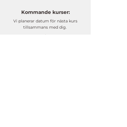
Kommande kurser:
Vi planerar datum för nästa kurs
tillsammans med dig.
.
Lärare på kursen i SRC
Det är dessa lärare du kommer möta
på den lärarledda delen av kursen.
Läs gärna mer om våra lärare.