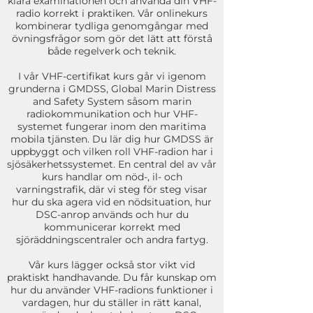
klara examinationen och använda din VHF-
radio korrekt i praktiken. Vår onlinekurs
kombinerar tydliga genomgångar med
övningsfrågor som gör det lätt att förstå
både regelverk och teknik.
I vår VHF-certifikat kurs går vi igenom
grunderna i GMDSS, Global Marin Distress
and Safety System såsom marin
radiokommunikation och hur VHF-
systemet fungerar inom den maritima
mobila tjänsten. Du lär dig hur GMDSS är
uppbyggt och vilken roll VHF-radion har i
sjösäkerhetssystemet. En central del av vår
kurs handlar om nöd-, il- och
varningstrafik, där vi steg för steg visar
hur du ska agera vid en nödsituation, hur
DSC-anrop används och hur du
kommunicerar korrekt med
sjöräddningscentraler och andra fartyg.
Vår kurs lägger också stor vikt vid
praktiskt handhavande. Du får kunskap om
hur du använder VHF-radions funktioner i
vardagen, hur du ställer in rätt kanal,