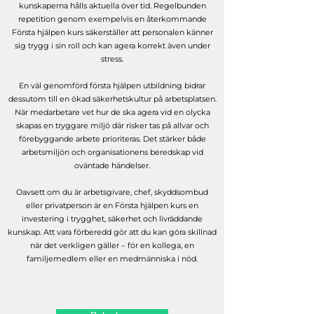
kunskaperna hålls aktuella över tid. Regelbunden
repetition genom exempelvis en återkommande
Första hjälpen kurs säkerställer att personalen känner
sig trygg i sin roll och kan agera korrekt även under
stress.
En väl genomförd första hjälpen utbildning bidrar
dessutom till en ökad säkerhetskultur på arbetsplatsen.
När medarbetare vet hur de ska agera vid en olycka
skapas en tryggare miljö där risker tas på allvar och
förebyggande arbete prioriteras. Det stärker både
arbetsmiljön och organisationens beredskap vid
oväntade händelser.
Oavsett om du är arbetsgivare, chef, skyddsombud
eller privatperson är en Första hjälpen kurs en
investering i trygghet, säkerhet och livräddande
kunskap. Att vara förberedd gör att du kan göra skillnad
när det verkligen gäller – för en kollega, en
familjemedlem eller en medmänniska i nöd.