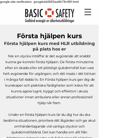
google-site-verification: googledd4683aa8b78c98f.html
Första hjälpen kurs
Första hjälpen kurs med HLR utbildning
på plats hos er
När en olycka inträffar är det avgörande att snabbt
kunna ge korrekt första hjälpen. De första minuterna
efter en skada eller ett plötsligt sjukdomsfall kan vara
helt avgörande för utgången, och rätt insats i rätt tid kan
i många fall rädda liv. En Första hjälpen kurs ger dig de
kunskaper och praktiska färdigheter som krävs för att
kunna agera lugnt, tryggt och effektivt i akuta
situationer innan ambulans eller annan professionell
hjälp når fram.
Under en första hjälpen kurs lär du dig hur du ska
bedöma situationen, prioritera rätt åtgärder och ge akut
omhändertagande vid vanliga olyckor och
sjukdomstillstånd. Det kan handla om allt från