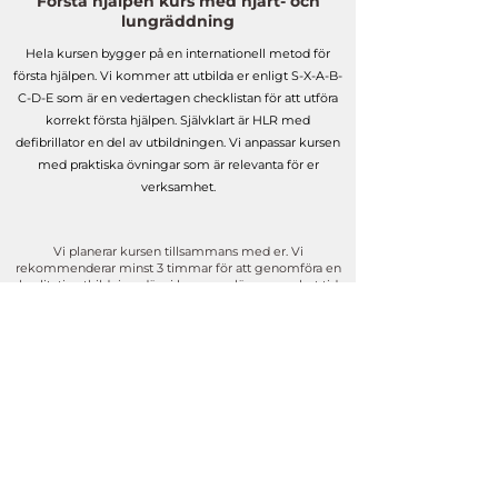
Första hjälpen kurs med hjärt- och
lungräddning
Hela kursen bygger på en internationell metod för
första hjälpen. Vi kommer att utbilda er enligt S-X-A-B-
C-D-E som är en vedertagen checklistan för att utföra
korrekt första hjälpen. Självklart är HLR med
defibrillator en del av utbildningen. Vi
anpassar kursen
med praktiska övningar som är relevanta för er
verksamhet.
Vi planerar kursen tillsammans med er. Vi
rekommenderar minst 3 timmar för att genomföra en
kvalitativ utbildning där vi kommer lägga mycket tid
på att öva.
Priset baseras på en fast kostnad samt en mindre
kostnad per person som täcker förbrukningsmaterial i
form.
Kontakt oss får du en offert på en första hjälpen kurs
enligt era önskemål. Vi gör gärna kursen i era lokaler.
Vad kostar en kurs i Första hjälpen med
HLR?