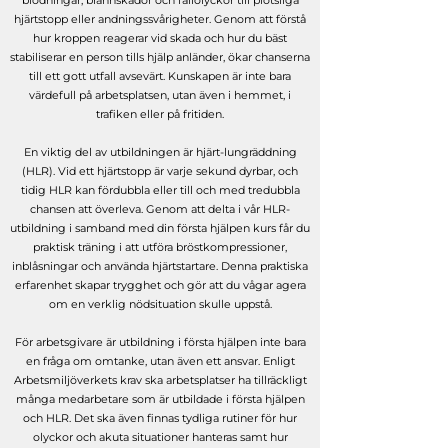
blödningar, brännskador och fallolyckor till plötsliga
hjärtstopp eller andningssvårigheter. Genom att förstå
hur kroppen reagerar vid skada och hur du bäst
stabiliserar en person tills hjälp anländer, ökar chanserna
till ett gott utfall avsevärt. Kunskapen är inte bara
värdefull på arbetsplatsen, utan även i hemmet, i
trafiken eller på fritiden.
En viktig del av utbildningen är hjärt-lungräddning
(HLR). Vid ett hjärtstopp är varje sekund dyrbar, och
tidig HLR kan fördubbla eller till och med tredubbla
chansen att överleva. Genom att delta i vår HLR-
utbildning i samband med din första hjälpen kurs får du
praktisk träning i att utföra bröstkompressioner,
inblåsningar och använda hjärtstartare. Denna praktiska
erfarenhet skapar trygghet och gör att du vågar agera
om en verklig nödsituation skulle uppstå.
För arbetsgivare är utbildning i första hjälpen inte bara
en fråga om omtanke, utan även ett ansvar. Enligt
Arbetsmiljöverkets krav ska arbetsplatser ha tillräckligt
många medarbetare som är utbildade i första hjälpen
och HLR. Det ska även finnas tydliga rutiner för hur
olyckor och akuta situationer hanteras samt hur