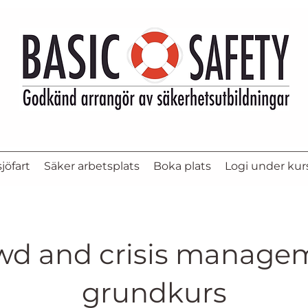
jöfart
Säker arbetsplats
Boka plats
Logi under kur
wd and crisis manage
grundkurs