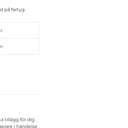
 på fartyg.
kr
m
tillägg för dig
gerare i händelse