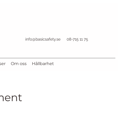
info@basicsafety.se
08-715 11 75
ser
Om oss
Hållbarhet
ment