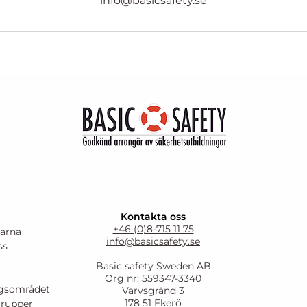
info@basicsafety.se
Kontakta oss
+46 (0)8-715 11 75
larna
info@basicsafety.se
ss
Basic safety Sweden AB
Org nr: 559347-3340
ingsområdet
Varvsgränd 3
178 51 Ekerö
grupper