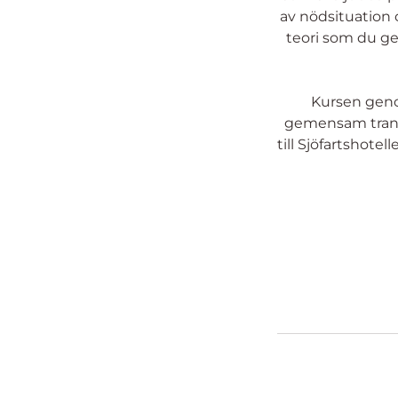
av nödsituation 
teori som du g
Kursen geno
gemensam transp
till Sjöfartshotel