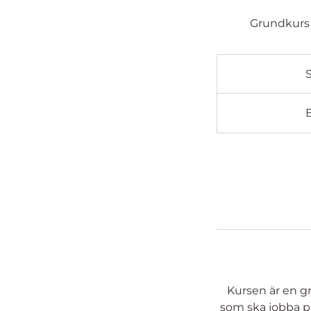
Grundkurs 
S
Kursen är en g
som ska jobba på