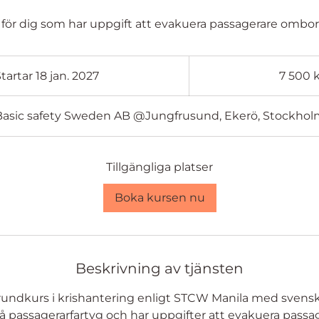
för dig som har uppgift att evakuera passagerare ombord
7 500
svenska
tartar 18 jan. 2027
S
7 500 
kronor
t
a
Basic safety Sweden AB @Jungfrusund, Ekerö, Stockhol
r
t
a
Tillgängliga platser
r
1
Boka kursen nu
8
j
a
n
Beskrivning av tjänsten
.
rundkurs i krishantering enligt STCW Manila med svenska 
2
 passagerarfartyg och har uppgifter att evakuera passa
0