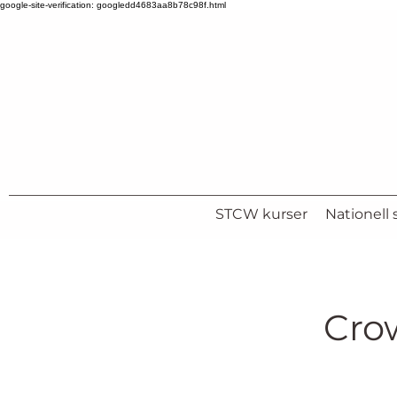
google-site-verification: googledd4683aa8b78c98f.html
STCW kurser
Nationell s
Cro