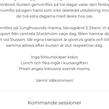
ombord. Kursen genomförs på tre dagar varav den först
2
enomför på egen hand som icke lärarledd utbildning in
7
de två sista dagarna med lärare hos oss.
mförs på Jungfrusunds marina, Varvsgränd 3, Ekerö. Vi a
ort från centrala Stockholm varje dag. Bilen hämtar di
let vid Slussen. Vår egna transport är givetvis gratis och bile
samma adress efter kursen är slut respektive dag.
Inga förkunskaper krävs.
Lunch och fika ingår i kursavgiften.
Priset anges inklusive svensk moms.
Kommande sessioner