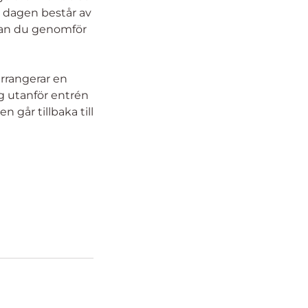
a dagen består av
nan du genomför
rrangerar en
g utanför entrén
n går tillbaka till