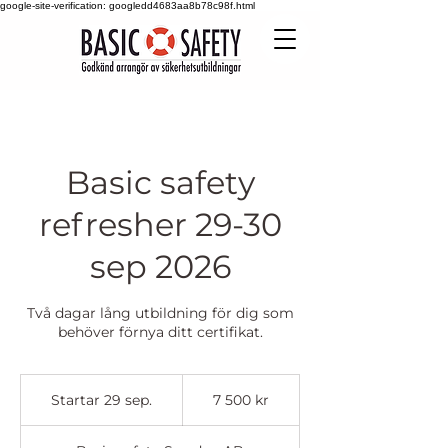
google-site-verification: googledd4683aa8b78c98f.html
Basic safety
refresher 29-30
sep 2026
Två dagar lång utbildning för dig som
behöver förnya ditt certifikat.
7 500
svenska
Startar 29 sep.
S
7 500 kr
kronor
t
a