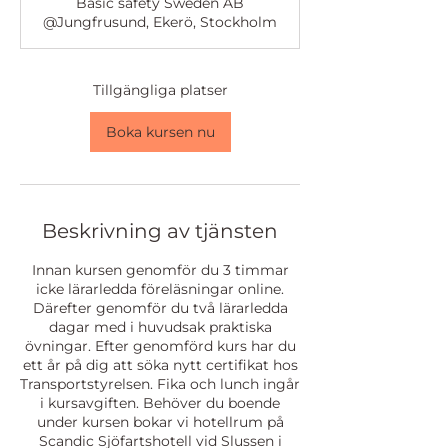
Basic safety Sweden AB
r
@Jungfrusund, Ekerö, Stockholm
t
a
r
2
Tillgängliga platser
9
s
Boka kursen nu
e
p
.
Beskrivning av tjänsten
Innan kursen genomför du 3 timmar
icke lärarledda föreläsningar online.
Därefter genomför du två lärarledda
dagar med i huvudsak praktiska
övningar. Efter genomförd kurs har du
ett år på dig att söka nytt certifikat hos
Transportstyrelsen. Fika och lunch ingår
i kursavgiften. Behöver du boende
under kursen bokar vi hotellrum på
Scandic Sjöfartshotell vid Slussen i