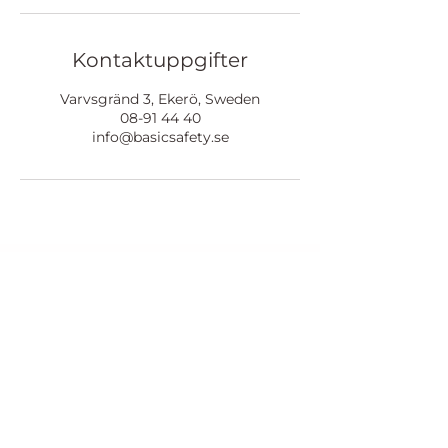
Kontaktuppgifter
Varvsgränd 3, Ekerö, Sweden
08-91 44 40
info@basicsafety.se
Bokningsvillkor
Sekretesspolicy
Vanliga frågor - FAQ
Hitta till oss
Varumärke och domännamn
Företagsinformation