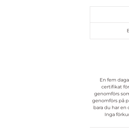
En fem dagar
certifikat 
genomförs som 
genomförs på pla
bara du har en 
Inga förku