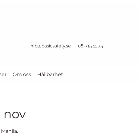
info@basicsafety.se
08-715 11 75
ser
Om oss
Hållbarhet
4 nov
 Manila.