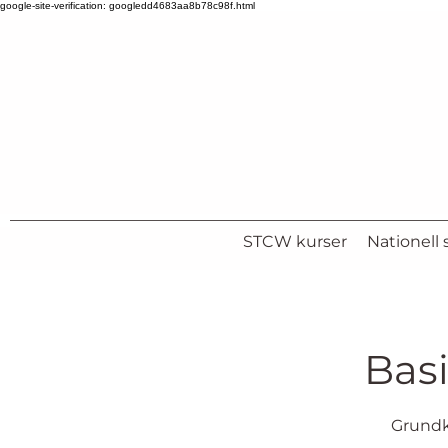
google-site-verification: googledd4683aa8b78c98f.html
STCW kurser
Nationell s
Basi
Grundku