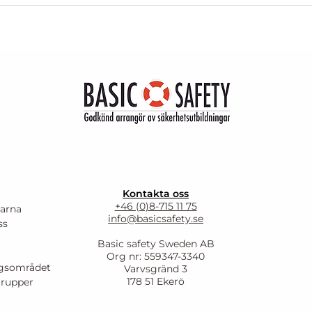
Kontakta oss
+46 (0)8-715 11 75
larna
info@basicsafety.se
ss
Basic safety Sweden AB
Org nr: 559347-3340
ingsområdet
Varvsgränd 3
178 51 Ekerö
grupper