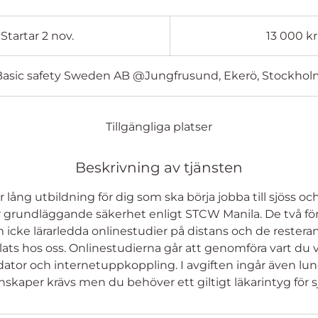
13 000
svenska
Startar 2 nov.
S
13 000 kr
kronor
t
a
Basic safety Sweden AB @Jungfrusund, Ekerö, Stockhol
r
t
a
Tillgängliga platser
r
2
Beskrivning av tjänsten
n
o
 lång utbildning för dig som ska börja jobba till sjöss oc
v
för grundläggande säkerhet enligt STCW Manila. De två fö
.
icke lärarledda onlinestudier på distans och de restera
ts hos oss. Onlinestudierna går att genomföra vart du vil
dator och internetuppkoppling. I avgiften ingår även lunc
nskaper krävs men du behöver ett giltigt läkarintyg för s