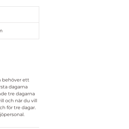
m
h behöver ett
rsta dagarna
nde tre dagarna
l och när du vill
h för tre dagar.
jöpersonal.