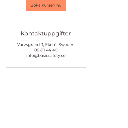
Boka kursen nu
Kontaktuppgifter
Varvsgränd 3, Ekerö, Sweden
08-91 44 40
info@basicsafety.se
Bokningsvillkor
Sekretesspolicy
Vanliga frågor - FAQ