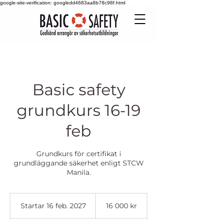
google-site-verification: googledd4683aa8b78c98f.html
Basic safety
grundkurs 16-19
feb
Grundkurs för certifikat i
grundläggande säkerhet enligt STCW
Manila.
16 000
svenska
Startar 16 feb. 2027
S
16 000 kr
kronor
t