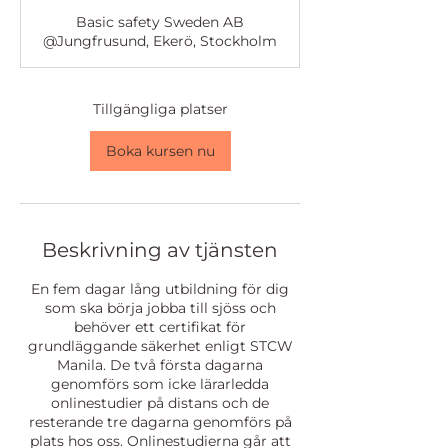
a
Basic safety Sweden AB
r
@Jungfrusund, Ekerö, Stockholm
t
a
r
1
Tillgängliga platser
6
f
Boka kursen nu
e
b
.
2
0
Beskrivning av tjänsten
2
7
En fem dagar lång utbildning för dig
som ska börja jobba till sjöss och
behöver ett certifikat för
grundläggande säkerhet enligt STCW
Manila. De två första dagarna
genomförs som icke lärarledda
onlinestudier på distans och de
resterande tre dagarna genomförs på
plats hos oss. Onlinestudierna går att