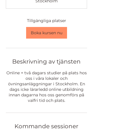
Stockholm
r
t
a
r
Tillgängliga platser
1
5
Boka kursen nu
o
k
t
.
Beskrivning av tjänsten
Online + två dagars studier på plats hos
oss i våra lokaler och
övningsanläggningar i Stockholm. En
dags icke lärarledd online utbildning
innan dagarna hos oss genomförs på
valfri tid och plats.
Kommande sessioner