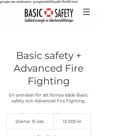
google-site-verification: googledd4683aa8b78c98f.html
Basic safety +
Advanced Fire
Fighting
En anmälan för att förnya både Basic
safety och Advanced Fire Fighting.
13 000
svenska
Startar 15 okt.
S
13 000 kr
kronor
t
a