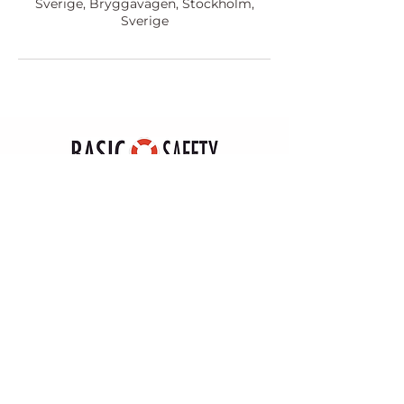
Sverige, Bryggavägen, Stockholm,
Sverige
Bokningsvillkor
Sekretesspolicy
Vanliga frågor - FAQ
Hitta till oss
Varumärke och domännamn
Företagsinformation
Code of conduct
Supplier code of conduct
Kontakta oss
+46 (0)8-715 11 75
info@basicsafety.se