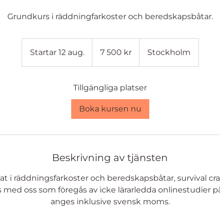
Grundkurs i räddningfarkoster och beredskapsbåtar.
7 500
svenska
Startar 12 aug.
S
7 500 kr
Stockholm
kronor
t
a
Tillgängliga platser
r
t
Boka kursen nu
a
r
1
2
Beskrivning av tjänsten
a
u
ikat i räddningsfarkoster och beredskapsbåtar, survival cra
g
s med oss som föregås av icke lärarledda onlinestudier på
.
anges inklusive svensk moms.