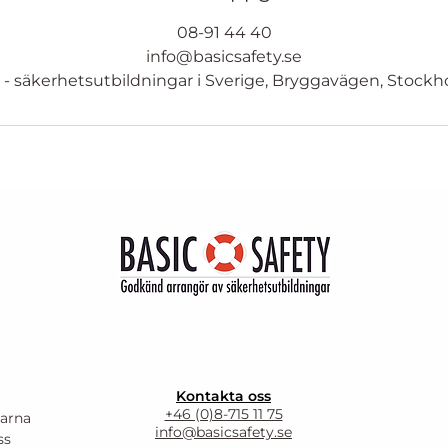
08-91 44 40
info@basicsafety.se
y - säkerhetsutbildningar i Sverige, Bryggavägen, Stockh
Kontakta oss
+46 (0)8-715 11 75
larna
info@basicsafety.se
ss