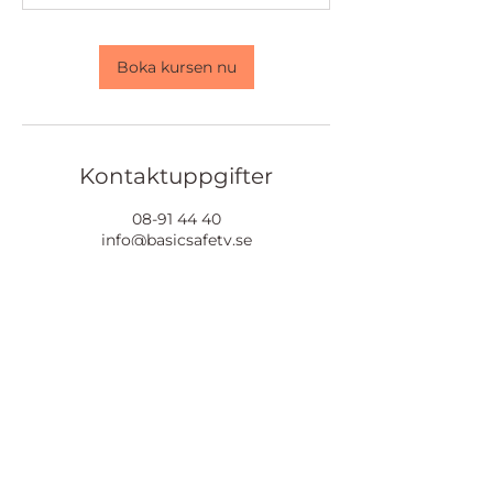
Boka kursen nu
Kontaktuppgifter
08-91 44 40
info@basicsafety.se
Basic safety - säkerhetsutbildningar i
Sverige, Bryggavägen, Stockholm,
Sverige