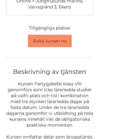
Online + Jungfrusunds marina,
r
Varvsgränd 3, Ekerö
t
a
r
1
Tillgängliga platser
9
j
Boka kursen nu
a
n
.
2
0
Beskrivning av tjänsten
2
7
Kursen Fartygsbefäl klass VIII
genomförs som icke lärarledda studier
på valfri plats och tid i kombination
med tre stycken lärarledda dagar på
fasta datum. Under de tre lärarledda
dagarna genomför vi utbildning på hela
kursens innehåll inkl de obligatoriska
praktiska momenten.
Kursen omfattar delar som bryggtjänst,