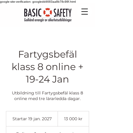
google-site-verification: googledd4683aa8b78c98f.html
Fartygsbefäl
klass 8 online +
19-24 Jan
Utbildning till Fartygsbefäl klass 8
online med tre lärarledda dagar.
13 000
svenska
Startar 19 jan. 2027
S
13 000 kr
kronor
t
a