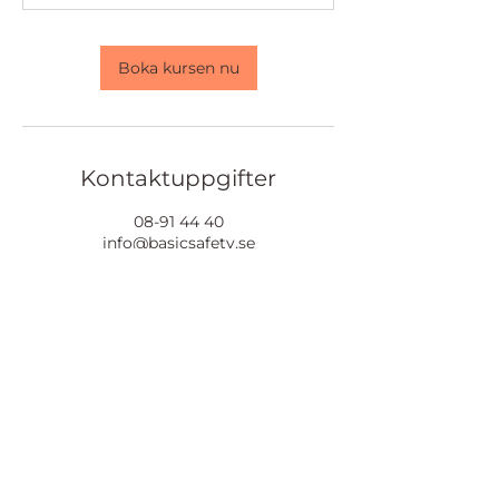
Boka kursen nu
Kontaktuppgifter
08-91 44 40
info@basicsafety.se
Basic safety - säkerhetsutbildningar i
Sverige, Bryggavägen, Stockholm,
Sverige