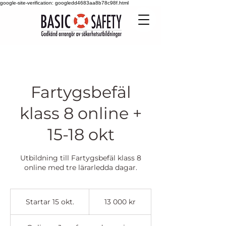
google-site-verification: googledd4683aa8b78c98f.html
Fartygsbefäl
klass 8 online +
15-18 okt
Utbildning till Fartygsbefäl klass 8
online med tre lärarledda dagar.
13 000
svenska
Startar 15 okt.
S
13 000 kr
kronor
t
a