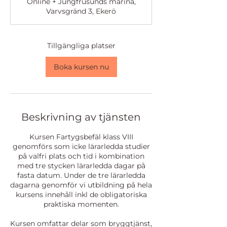
Online + Jungfrusunds marina,
r
Varvsgränd 3, Ekerö
t
a
r
1
Tillgängliga platser
5
o
Boka kursen nu
k
t
.
Beskrivning av tjänsten
Kursen Fartygsbefäl klass VIII
genomförs som icke lärarledda studier
på valfri plats och tid i kombination
med tre stycken lärarledda dagar på
fasta datum. Under de tre lärarledda
dagarna genomför vi utbildning på hela
kursens innehåll inkl de obligatoriska
praktiska momenten.
Kursen omfattar delar som bryggtjänst,